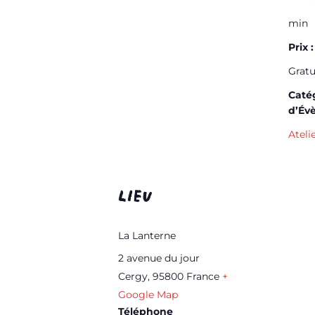
min
Prix :
Gratu
Caté
d’Év
Ateli
LIEU
La Lanterne
2 avenue du jour
Cergy
,
95800
France
+
Google Map
Téléphone