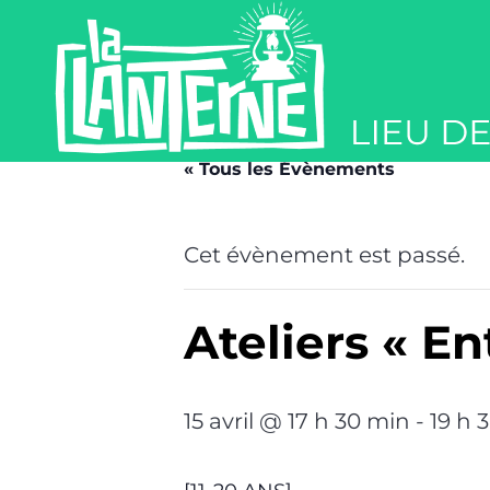
« Tous les Évènements
Cet évènement est passé.
Ateliers « E
15 avril @ 17 h 30 min
-
19 h 