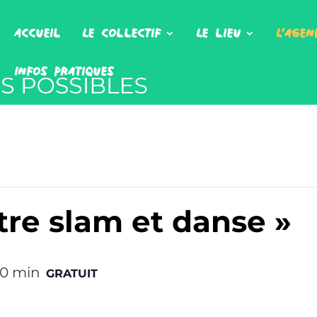
Accueil
Le collectif
Le lieu
L’agen
Infos pratiques
ntre slam et danse »
30 min
GRATUIT