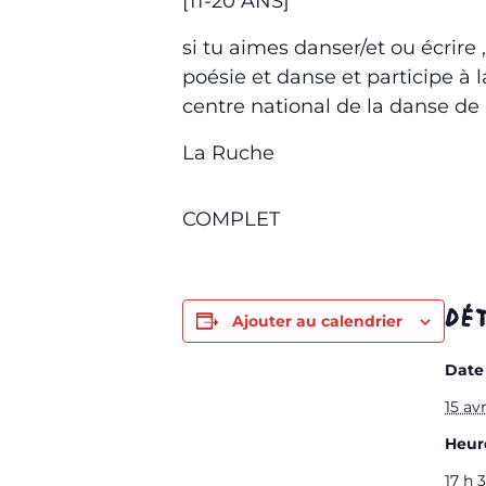
[11-20 ANS]
si tu aimes danser/et ou écrire
poésie et danse et participe à l
centre national de la danse de
La Ruche
COMPLET
DÉT
Ajouter au calendrier
Date 
15 avr
Heure
17 h 