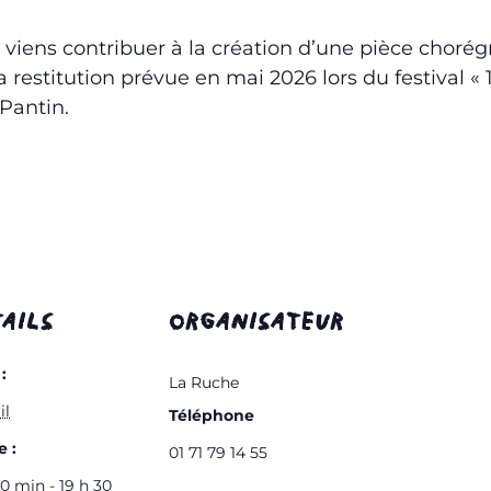
 , viens contribuer à la création d’une pièce cho
a restitution prévue en mai 2026 lors du festival «
 Pantin.
AILS
ORGANISATEUR
:
La Ruche
il
Téléphone
 :
01 71 79 14 55
30 min - 19 h 30