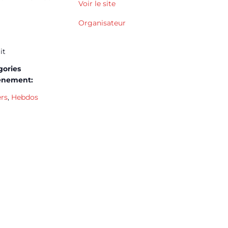
Voir le site
Organisateur
it
gories
ènement:
ers
,
Hebdos