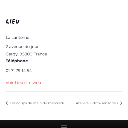
LIEU
La Lanterne
2 avenue du jour
Cergy
,
95800
France
Téléphone
01 71 79 14 54
Voir Lieu site web
Les coups de main du mercredi
Ateliers ludico-sensoriels