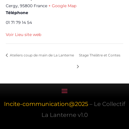
Cergy
,
95800
France
+ Google Map
Téléphone
01 71 79 14 54
Voir Lieu site web
Ateliers coup de main de La Lanterne
Stage Théâtre et Contes
Incite-communication@2025
– Le Collectif
La Lanterne v1.0